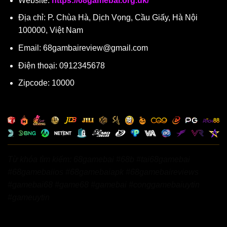
Website:
https://68gamebai.org.uk/
Địa chỉ: P. Chùa Hà, Dịch Vọng, Cầu Giấy, Hà Nội
100000, Việt Nam
Email:
68gambaireview@gmail.com
Điện thoại: 0912345678
Zipcode: 10000
Từ khóa tìm kiếm: 68gamebai #68b #tai68gamebai
#68gamebaiios #68gamebaiapk #68gamebaireviews
#gamebai68 #game68 #gamebai #conggamebaiuytin
#gameuytin