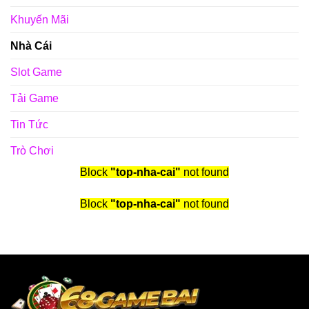
Khuyến Mãi
Nhà Cái
Slot Game
Tải Game
Tin Tức
Trò Chơi
Block
"top-nha-cai"
not found
Block
"top-nha-cai"
not found