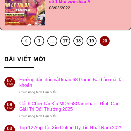
số 1 khu vực châu Á
08/03/2022
1
…
17
18
19
20
BÀI VIẾT MỚI
Hướng dẫn đổi mật khẩu 68 Game Bài bảo mật tài
07
Th8
khoản
Chức năng bình luận bị tắt
ở
Hướng
dẫn
Cách Chơi Tài Xỉu MD5 68Gamebai – Đỉnh Cao
08
đổi
Th7
Giải Trí Đổi Thưởng 2025
mật
Chức năng bình luận bị tắt
ở
khẩu
Cách
68
Chơi
Top 12 App Tài Xỉu Online Uy Tín Nhất Năm 2025
Game
03
Tài