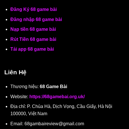
Đăng Ký 68 game bài
Đăng nhập 68 game bài
Nạp tiền 68 game bài
Rút Tiền 68 game bài
Tải app 68 game bài
Liên Hệ
Thương hiệu:
68 Game Bài
Website:
https://68gamebai.org.uk/
Địa chỉ: P. Chùa Hà, Dịch Vọng, Cầu Giấy, Hà Nội
100000, Việt Nam
Email:
68gambaireview@gmail.com