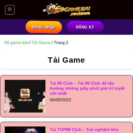
Skip
to
content
ĐĂNG NHẬP
ĐĂNG KÝ
68 game bài
/
Tải Game
/
Trang 2
Tải Game
Tải 86 Club – Tải 86 Club để tận
hưởng những giây phút giải trí tuyệt
vời nhất
06/09/2022
Tải TOP88 Club – Trải nghiệm kho