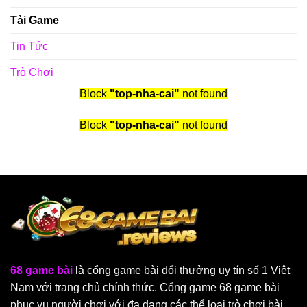
Tải Game
Tin Tức
Trò Chơi
Block
"top-nha-cai"
not found
Block
"top-nha-cai"
not found
68 game bài
là cổng game bài đổi thưởng uy tín số 1 Việt
Nam với trang chủ chính thức. Cổng game 68 game bài
phục vụ người chơi với đa dạng các thể loại trò chơi bài