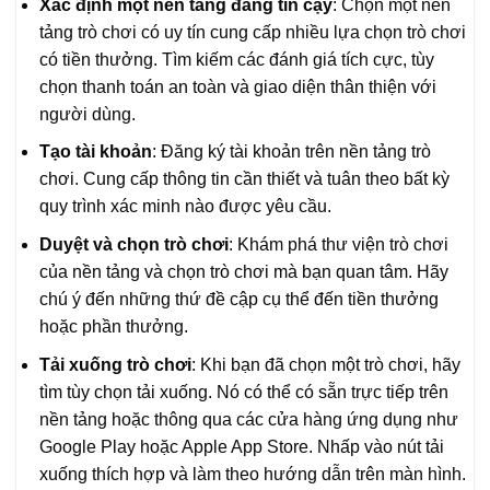
Xác định một nền tảng đáng tin cậy
: Chọn một nền
tảng trò chơi có uy tín cung cấp nhiều lựa chọn trò chơi
có tiền thưởng. Tìm kiếm các đánh giá tích cực, tùy
chọn thanh toán an toàn và giao diện thân thiện với
người dùng.
Tạo tài khoản
: Đăng ký tài khoản trên nền tảng trò
chơi. Cung cấp thông tin cần thiết và tuân theo bất kỳ
quy trình xác minh nào được yêu cầu.
Duyệt và chọn trò chơi
: Khám phá thư viện trò chơi
của nền tảng và chọn trò chơi mà bạn quan tâm. Hãy
chú ý đến những thứ đề cập cụ thể đến tiền thưởng
hoặc phần thưởng.
Tải xuống trò chơi
: Khi bạn đã chọn một trò chơi, hãy
tìm tùy chọn tải xuống. Nó có thể có sẵn trực tiếp trên
nền tảng hoặc thông qua các cửa hàng ứng dụng như
Google Play hoặc Apple App Store. Nhấp vào nút tải
xuống thích hợp và làm theo hướng dẫn trên màn hình.