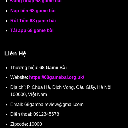
Đăng nhập 68 game bài
Nạp tiền 68 game bài
Rút Tiền 68 game bài
Tải app 68 game bài
Liên Hệ
Thương hiệu:
68 Game Bài
Website:
https://68gamebai.org.uk/
Địa chỉ: P. Chùa Hà, Dịch Vọng, Cầu Giấy, Hà Nội
100000, Việt Nam
Email:
68gambaireview@gmail.com
Điện thoại: 0912345678
Zipcode: 10000