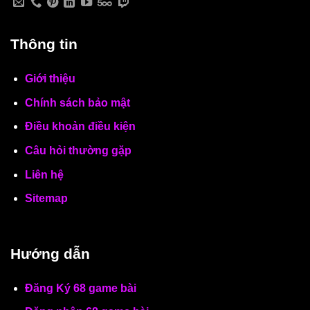
Thông tin
Giới thiệu
Chính sách bảo mật
Điều khoản điều kiện
Câu hỏi thường gặp
Liên hệ
Sitemap
Hướng dẫn
Đăng Ký 68 game bài