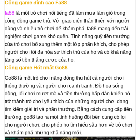
Cổng game đỉnh cao Fa88
fa88
là một trò chơi nổi tiếng đã làm mưa làm gió trong
cộng đồng game thủ. Với giao diện thân thiện với người
dùng và nhiều trò chơi để khám phá, fa88 mang đến trải
nghiệm chơi game khó quên. Tính năng quỹ tiền thưởng
của trò chơi bổ sung thêm một lớp phấn khích, cho phép
người chơi tối đa hóa sự thích thú của họ và có khả năng
tăng số tiền thắng cược của họ.
Cổng game Hót nhất Go88
Go88 là một trò chơi năng động thu hút cả người chơi
thông thường và người chơi cạnh tranh. Đồ họa sống
động, lối chơi mượt mà và tiền thưởng hấp dẫn khiến nó
trở thành trò chơi yêu thích của những người chơi đang
tìm kiếm giải trí và phần thưởng. Bằng cách cung cấp tiền
thưởng, go88 tạo ra một tình huống đôi bên cùng có lợi
cho người chơi, cho phép họ tìm hiểu sâu hơn về trò chơi
và khám phá những khả năng mới.