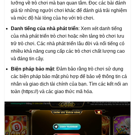
lưỡng về trò chơi mà bạn quan tâm. Đọc các bài đánh
giá từ những người chơi khác để đánh giá trải nghiệm
và mức độ hài lòng của họ với trò chơi.
Danh tiếng của nhà phát triển
: Xem xét danh tiếng
của nhà phát triển trò chơi hoặc nền tảng trò chơi lưu
trữ trò chơi. Các nhà phát triển lâu đời và nổi tiếng có
nhiều khả năng cung cấp các trò chơi chất lượng cao
và đáng tin cậy.
Biện pháp bảo mật
: Đảm bảo rằng trò chơi sử dụng
các biện pháp bảo mật phù hợp để bảo vệ thông tin cá
nhân và giao dịch tài chính của bạn. Tìm các kết nối an
toàn (https://) và các giao thức mã hóa.