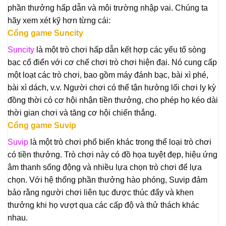
phần thưởng hấp dẫn và môi trường nhập vai. Chúng ta
hãy xem xét kỹ hơn từng cái:
Cổng game Suncity
Suncity
là một trò chơi hấp dẫn kết hợp các yếu tố sòng
bạc cổ điển với cơ chế chơi trò chơi hiện đại. Nó cung cấp
một loạt các trò chơi, bao gồm máy đánh bạc, bài xì phé,
bài xì dách, v.v. Người chơi có thể tận hưởng lối chơi ly kỳ
đồng thời có cơ hội nhận tiền thưởng, cho phép họ kéo dài
thời gian chơi và tăng cơ hội chiến thắng.
Cổng game Suvip
Suvip
là một trò chơi phổ biến khác trong thể loại trò chơi
có tiền thưởng. Trò chơi này có đồ họa tuyệt đẹp, hiệu ứng
âm thanh sống động và nhiều lựa chọn trò chơi để lựa
chọn. Với hệ thống phần thưởng hào phóng, Suvip đảm
bảo rằng người chơi liên tục được thúc đẩy và khen
thưởng khi họ vượt qua các cấp độ và thử thách khác
nhau.