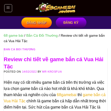
Skip
to
content
ĐĂNG NHẬP
ĐĂNG KÝ
68 game bài
/
Bắn Cá Đổi Thưởng
/
Review chi tiết về game bắn
cá Vua Hải Tặc
BẮN CÁ ĐỔI THƯỞNG
Review chi tiết về game bắn cá Vua Hải
Tặc
POSTED ON
14/02/2022
BY
MR KROSFUA
Hiện nay có rất nhiều game bắn cá trên thị trường và việc
lựa chọn game bắn cá nào hot nhất là khá khó khăn. Qua
tham khảo và nghiên cứu của
68gamebai
thì
game bắn cá
Vua Hải Tặc
chính là game bắn cá hấp dẫn nhất trong thời
điểm hiện tại. Sức hút của game bắn cá Vua Hải Tặc là