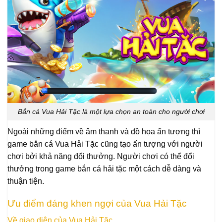
Bắn cá Vua Hải Tặc là một lựa chọn an toàn cho người chơi
Ngoài những điểm về âm thanh và đồ họa ấn tượng thì
game bắn cá Vua Hải Tặc cũng tạo ấn tượng với người
chơi bởi khả năng đổi thưởng. Người chơi có thể đổi
thưởng trong game bắn cá hải tặc một cách dễ dàng và
thuận tiện.
Ưu điểm đáng khen ngợi của Vua Hải Tặc
Về giao diện của Vua Hải Tặc