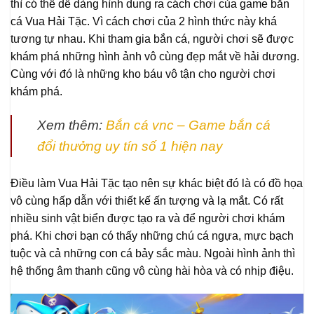
thì có thể dễ dàng hình dung ra cách chơi của game bắn
cá Vua Hải Tặc. Vì cách chơi của 2 hình thức này khá
tương tự nhau. Khi tham gia bắn cá, người chơi sẽ được
khám phá những hình ảnh vô cùng đẹp mắt về hải dương.
Cùng với đó là những kho báu vô tận cho người chơi
khám phá.
Xem thêm:
Bắn cá vnc – Game bắn cá
đổi thưởng uy tín số 1 hiện nay
Điều làm Vua Hải Tặc tạo nên sự khác biệt đó là có đồ họa
vô cùng hấp dẫn với thiết kế ấn tượng và lạ mắt. Có rất
nhiều sinh vật biển được tạo ra và để người chơi khám
phá. Khi chơi bạn có thấy những chú cá ngựa, mực bạch
tuộc và cả những con cá bảy sắc màu. Ngoài hình ảnh thì
hệ thống âm thanh cũng vô cùng hài hòa và có nhịp điệu.