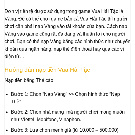
Đơn vị tiền tệ được sử dụng trong game Vua Hải Tặc là
Vàng. Để có thể chơi game bắn cá Vua Hải Tặc thì người
chơi cần phải nạp Vàng vào tài khoản của bạn. Cách nạp
Vàng vào game cũng rất đa dạng và thuận lợi cho người
chơi. Bạn có thể nạp Vàng bằng các hình thức như chuyển
khoản qua ngân hàng, nạp thẻ điện thoại hay qua các ví
điện tử…
Hướng dẫn nạp tiền Vua Hải Tặc
Nạp tiền bằng Thẻ cào:
Bước 1: Chọn “Nạp Vàng” >> Chọn hình thức “Nạp
Thẻ”
Bước 2: Chọn nhà mạng mà người chơi mong muốn
như Viettel, Mobifone, Vinaphon.
Bước 3: Lựa chọn mệnh giá (từ 10.000 – 500.000)