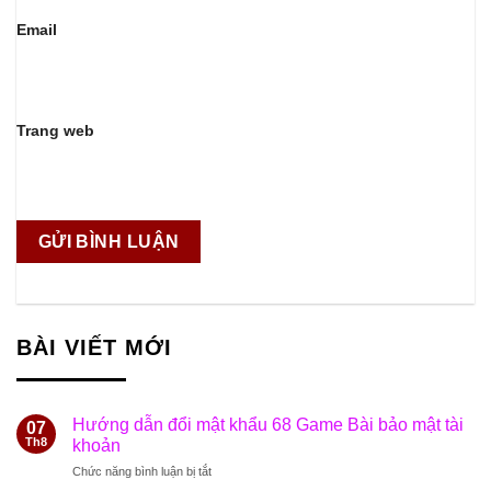
Email
Trang web
BÀI VIẾT MỚI
Hướng dẫn đổi mật khẩu 68 Game Bài bảo mật tài
07
Th8
khoản
Chức năng bình luận bị tắt
ở
Hướng