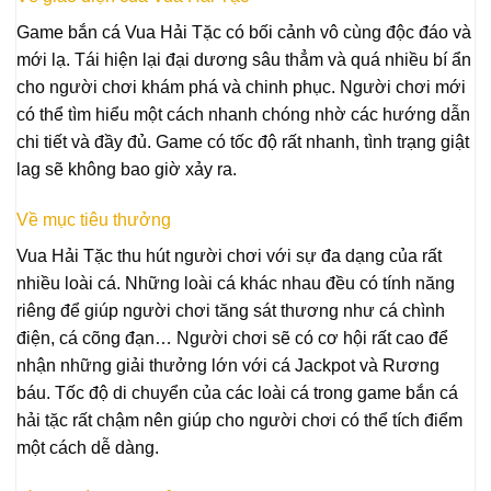
Game bắn cá Vua Hải Tặc có bối cảnh vô cùng độc đáo và
mới lạ. Tái hiện lại đại dương sâu thẳm và quá nhiều bí ẩn
cho người chơi khám phá và chinh phục. Người chơi mới
có thể tìm hiểu một cách nhanh chóng nhờ các hướng dẫn
chi tiết và đầy đủ. Game có tốc độ rất nhanh, tình trạng giật
lag sẽ không bao giờ xảy ra.
Về mục tiêu thưởng
Vua Hải Tặc thu hút người chơi với sự đa dạng của rất
nhiều loài cá. Những loài cá khác nhau đều có tính năng
riêng để giúp người chơi tăng sát thương như cá chình
điện, cá cõng đạn… Người chơi sẽ có cơ hội rất cao để
nhận những giải thưởng lớn với cá Jackpot và Rương
báu. Tốc độ di chuyển của các loài cá trong game bắn cá
hải tặc rất chậm nên giúp cho người chơi có thể tích điểm
một cách dễ dàng.