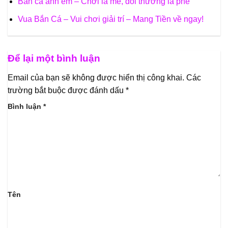
Bắn cá anh em – Chơi là mê, đổi thưởng là phê
Vua Bắn Cá – Vui chơi giải trí – Mang Tiền về ngay!
Để lại một bình luận
Email của bạn sẽ không được hiển thị công khai.
Các
trường bắt buộc được đánh dấu
*
Bình luận
*
Tên