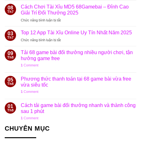
dẫn
Cách Chơi Tài Xỉu MD5 68Gamebai – Đỉnh Cao
08
đổi
Th7
Giải Trí Đổi Thưởng 2025
mật
Chức năng bình luận bị tắt
ở
khẩu
Cách
68
Chơi
Top 12 App Tài Xỉu Online Uy Tín Nhất Năm 2025
Game
03
Tài
Bài
Th7
Chức năng bình luận bị tắt
ở
Xỉu
bảo
Top
MD5
mật
12
Tải 68 game bài đổi thưởng nhiều người chơi, tận
68Gamebai
09
tài
App
Th8
hưởng game free
–
khoản
Tài
Đỉnh
1
Comment
Xỉu
Cao
Online
Giải
Uy
Phương thức thanh toán tại 68 game bài vừa free
05
Trí
Tín
Th8
vừa siêu tốc
Đổi
Nhất
Thưởng
1
Comment
Năm
2025
2025
Cách tải game bài đổi thưởng nhanh và thành công
01
Th8
sau 1 phút
1
Comment
CHUYÊN MỤC