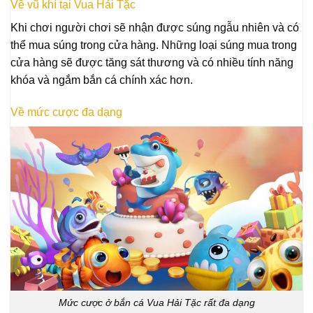
Về vũ khí tại Vua Hải Tặc
Khi chơi người chơi sẽ nhận được súng ngẫu nhiên và có
thể mua súng trong cửa hàng. Những loại súng mua trong
cửa hàng sẽ được tăng sát thương và có nhiều tính năng
khóa và ngắm bắn cá chính xác hơn.
Về mức cược đa dạng
Mức cược ở bắn cá Vua Hải Tặc rất đa dạng