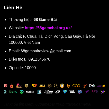
Liên Hệ
Thương hiệu:
68 Game Bài
Website:
https://68gamebai.org.uk/
Địa chỉ: P. Chùa Hà, Dịch Vọng, Cầu Giấy, Hà Nội
100000, Việt Nam
Email:
68gambaireview@gmail.com
Điện thoại: 0912345678
Zipcode: 10000
Từ khóa tìm kiếm: 68gamebai #68b #tai68gamebai